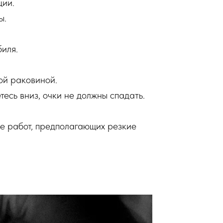
ции.
ы.
иля.
ой раковиной.
есь вниз, очки не должны спадать.
ве работ, предполагающих резкие