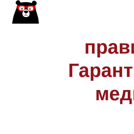
прав
Гаран
мед